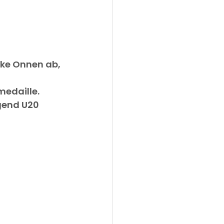
mke Onnen ab, 
medaille.
gend U20 