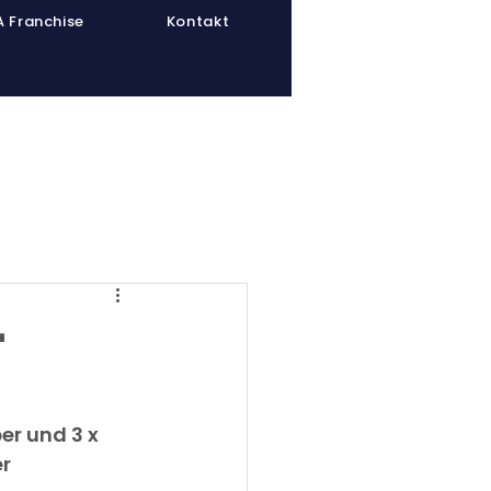
 Franchise
Kontakt
inerpool
Athletenpool
-
er und 3 x 
r 