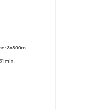
über 3x800m 
51 min.