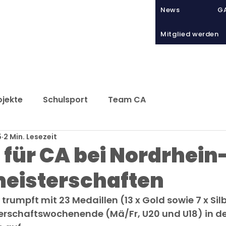
News
GA
Mitglied werden
Sport
VIATHLETICS
Tra
ojekte
Schulsport
Team CA
5
2 Min. Lesezeit
t für CA bei Nordrhein
eisterschaften
trumpft mit 23 Medaillen (13 x Gold sowie 7 x Silb
erschaftswochenende (Mä/Fr, U20 und U18) in de