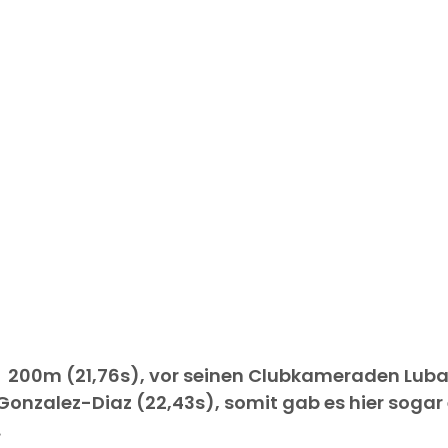
r  200m (21,76s), vor seinen Clubkameraden Lub
 Gonzalez-Diaz (22,43s), somit gab es hier sogar 
.