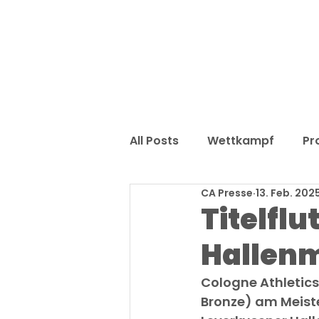
All Posts
Wettkampf
Pr
CA Presse
13. Feb. 202
Titelflu
Hallenm
Cologne Athletics 
Bronze) am Meist