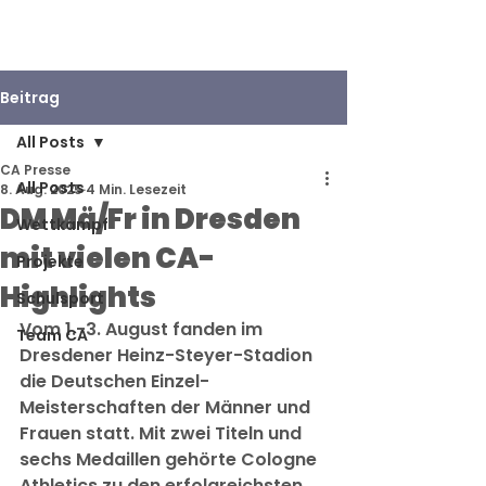
Beitrag
All Posts
CA Presse
All Posts
8. Aug. 2025
4 Min. Lesezeit
DM Mä/Fr in Dresden
Wettkampf
mit vielen CA-
Projekte
Highlights
Schulsport
Vom 1.-3. August fanden im 
Team CA
Dresdener Heinz-Steyer-Stadion 
die Deutschen Einzel-
Meisterschaften der Männer und 
Frauen statt. Mit zwei Titeln und 
sechs Medaillen gehörte Cologne 
Athletics zu den erfolgreichsten 