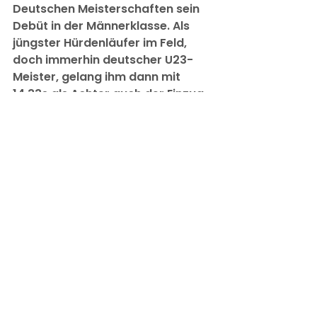
Deutschen Meisterschaften sein 
Debüt in der Männerklasse. Als 
jüngster Hürdenläufer im Feld, 
doch immerhin deutscher U23-
Meister, gelang ihm dann mit 
14,33s als Achter auch der Einzug 
ins Finale. Mit dem schnellsten 
Start und als erster an der ersten 
Hürde begann der Endlauf auch 
vielversprechend, doch danach 
fielen etliche Hürden um, was zu 
viel Zeit kostete, um auf den 
vorderen Plätzen zu bleiben. Er 
kämpfte sich aber durch den 
Hürdenwald und kam immerhin 
als Siebter in 14,62s auch durchs 
Ziel.
Einen herausragenden 