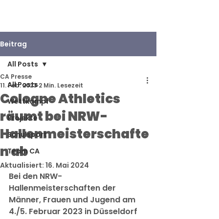
Beitrag
All Posts
CA Presse
All Posts
11. Feb. 2023
2 Min. Lesezeit
Cologne Athletics
Wettkampf
räumt bei NRW-
Projekte
Hallenmeisterschafte
Schulsport
n ab
Team CA
Aktualisiert:
16. Mai 2024
Bei den NRW-
Hallenmeisterschaften der 
Männer, Frauen und Jugend am 
4./5. Februar 2023 in Düsseldorf 