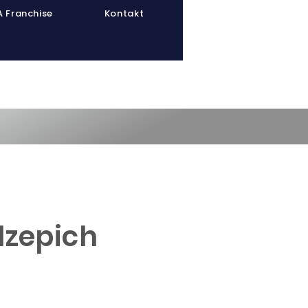
 Franchise
Kontakt
inerpool
Athletenpool
lzepich