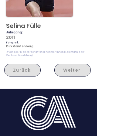
Selina Fülle
Jahrgang:
2011
Fotograf:
Dirk Gantenberg
#Landes-Meisterschaftsteilnehmer:innen (Leichtathletik-
Verband Nordrhein)
Zurück
Weiter