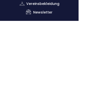
Vereinsbekleidung
Newsletter
Impressum
Datenschutzerklärung
Kontaktiere uns
Down
lo
ads
Förderverein
Vorsitzender: Dr. Claus Dethloff (+49
151
29140481)
Geschäftsstelle: Joachim Krug (
+49 1525
5821468
)
Sportliche Leitung: Vero Theill (‭+49
178
9224398
‬)
Cologne Athletics e.V.
Kitschburger Straße 236