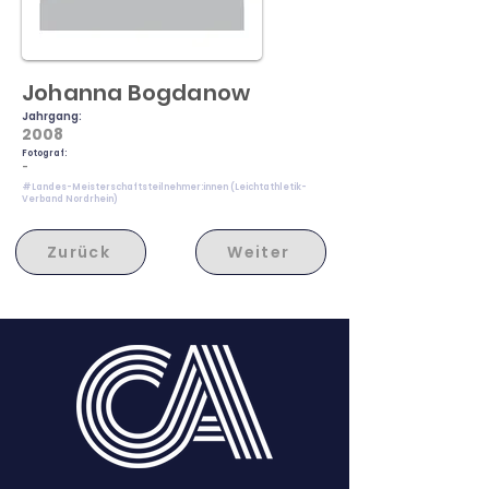
Johanna Bogdanow
Jahrgang:
2008
Fotograf:
-
#Landes-Meisterschaftsteilnehmer:innen (Leichtathletik-
Verband Nordrhein)
Zurück
Weiter