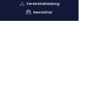
Vereinsbekleidung
Newsletter
Impressum
Datenschutzerklärung
Kontaktiere uns
Down
lo
ads
Förderverein
Vorsitzender: Dr. Claus Dethloff (+49
151
29140481)
Geschäftsstelle: Joachim Krug (
+49 1525
5821468
)
Sportliche Leitung: Vero Theill (‭+49
178
9224398
‬)
Cologne Athletics e.V.
Kitschburger Straße 236