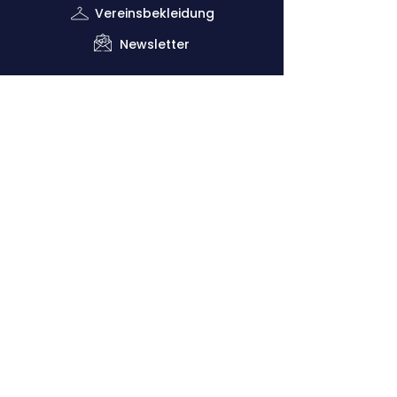
Vereinsbekleidung
Newsletter
Impressum
Datenschutzerklärung
Kontaktiere uns
Down
lo
ads
Förderverein
Vorsitzender: Dr. Claus Dethloff (+49
151
29140481)
Geschäftsstelle: Joachim Krug (
+49 1525
5821468
)
Sportliche Leitung: Vero Theill (‭+49
178
9224398
‬)
Cologne Athletics e.V.
Kitschburger Straße 236