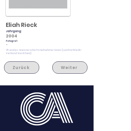
Eliah Rieck
Jahrgang:
2004
Fotograf:
-
#Landes-Meisterschaftsteilnehmer:innen (Leichtathletik-
Verband Nordrhein)
Zurück
Weiter