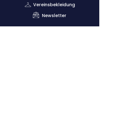
Vereinsbekleidung
Newsletter
Impressum
Datenschutzerklärung
Kontaktiere uns
Down
lo
ads
Förderverein
Vorsitzender: Dr. Claus Dethloff (+49
151
29140481)
Geschäftsstelle: Joachim Krug (
+49 1525
5821468
)
Sportliche Leitung: Vero Theill (‭+49
178
9224398
‬)
Cologne Athletics e.V.
Kitschburger Straße 236