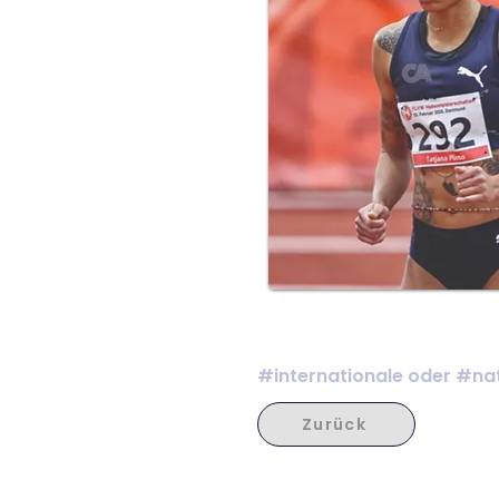
#internationale oder #nat
Zurück