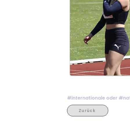
#internationale oder #nat
Zurück