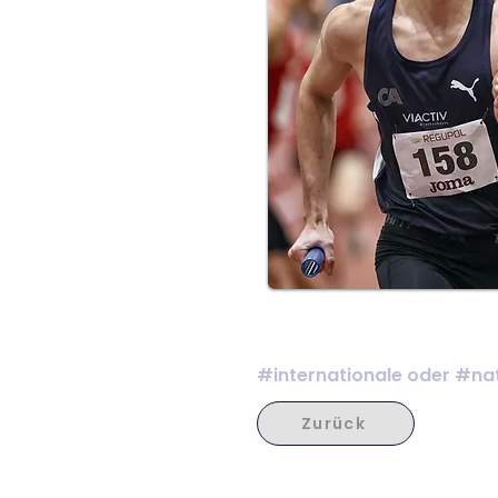
#internationale oder #nat
Zurück