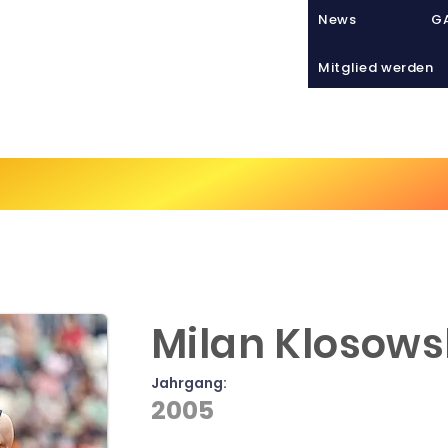
News
GA
Mitglied werden
Sport
VIATHLETICS
Tra
Milan Klosows
Jahrgang:
2005