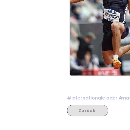
#internationale oder #nat
Zurück