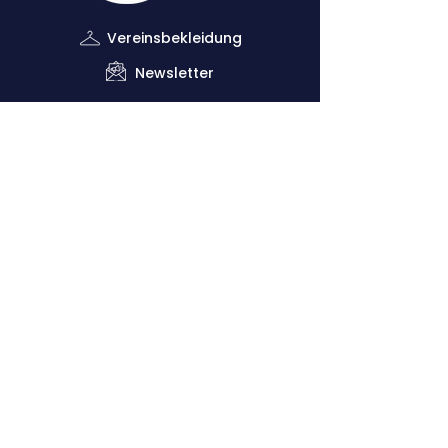
Vereinsbekleidung
Newsletter
Impressum
Datenschutzerklärung
Kontaktiere uns
Down
lo
ads
Förderverein
Vorsitzender: Dr. Claus Dethloff (+49
151
29140481)
Geschäftsstelle: Joachim Krug (
+49 1525
5821468
)
Sportliche Leitung: Vero Theill (‭+49
178
9224398
‬)
Cologne Athletics e.V.