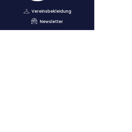
Vereinsbekleidung
Newsletter
Impressum
Datenschutzerklärung
Kontaktiere uns
Down
lo
ads
Förderverein
Vorsitzender: Dr. Claus Dethloff (+49
151
29140481)
Geschäftsstelle: Joachim Krug (
+49 1525
5821468
)
Sportliche Leitung: Vero Theill (‭+49
178
9224398
‬)
Cologne Athletics e.V.