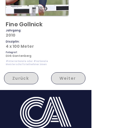
Fine Gollnick
Jahrgang:
2010
Disziplin:
4 x 100 Meter
Fotograf:
Dirk Gantenberg
#internationale oder #nationale
Meisterschaftsteilnehmer:innen
Zurück
Weiter