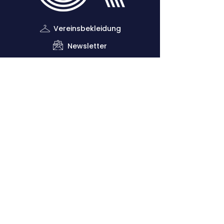
Vereinsbekleidung
Newsletter
Impressum
Datenschutzerklärung
Kontaktiere uns
Down
lo
ads
Förderverein
Vorsitzender: Dr. Claus Dethloff (+49
151
29140481)
Geschäftsstelle: Joachim Krug (
+49 1525
5821468
)
Sportliche Leitung: Vero Theill (‭+49
178
9224398
‬)