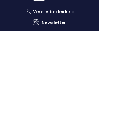
Vereinsbekleidung
Newsletter
Impressum
Datenschutzerklärung
Kontaktiere uns
Down
lo
ads
Förderverein
Vorsitzender: Dr. Claus Dethloff (+49
151
29140481)
Geschäftsstelle: Joachim Krug (
+49 1525
5821468
)
Sportliche Leitung: Vero Theill (‭+49
178
9224398
‬)
Cologne Athletics e.V.